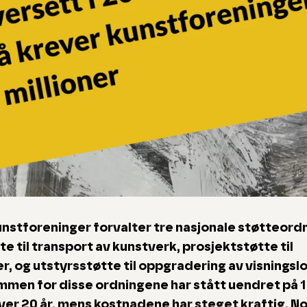
nstforeninger forvalter tre nasjonale støtteord
te til transport av kunstverk, prosjektstøtte til
er, og utstyrsstøtte til oppgradering av visningslo
men for disse ordningene har stått uendret på 1 
over 20 år, mens kostnadene har steget kraftig. N