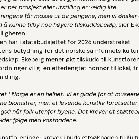
r per prosjekt eller utstilling er veldig lite.
ningene får masse ut av pengene, men vi ønsker 
ed å kunne tilby noe høyere tilskuddsbeløp,
sier Ek
illigheten!
en har i statsbudsjettet for 2026 understreket
hetens betydning for det norske samfunnets kultur
redskap. Ekeberg mener økt tilskudd til kunstfor
rdninger vil gi en etterlengtet honnør til lokal, fri
midling.
et i Norge er en helhet. Vi er glade for at museene
ne blomstrer, men et levende kunstliv forutsetter
gså når folk utenfor byene. Det krever at støtte
older følge med kostnadene.
nstforeninger krever i budsjettsøknaden til Kult