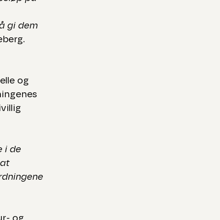
å gi dem
eberg.
elle og
eningenes
villig
 i de
 at
ordningene
ur- og