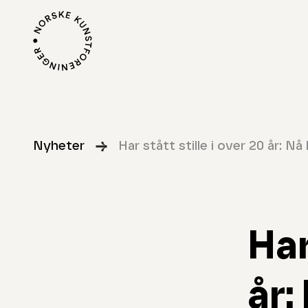
Nyheter
Har stått stille i over 20 år: N
Har
år: