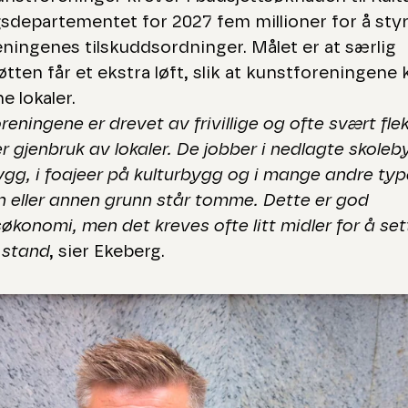
ingsdepartementet for 2027 fem millioner for å sty
ningenes tilskuddsordninger. Målet er at særlig
øtten får et ekstra løft, slik at kunstforeningene 
ne lokaler.
eningene er drevet av frivillige og ofte svært flek
er gjenbruk av lokaler. De jobber i nedlagte skole
ygg, i foajeer på kulturbygg og i mange andre type
 eller annen grunn står tomme. Dette er god
konomi, men det kreves ofte litt midler for å set
i stand
, sier Ekeberg.