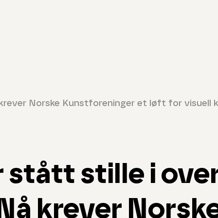
å krever Norske Kunstforeninger et løft for visuell 
 stått stille i ove
 Nå krever Norsk