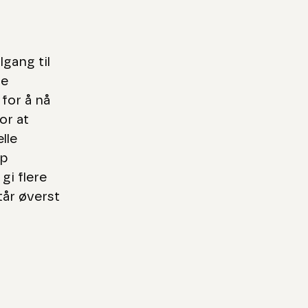
ilgang til
re
for å nå
or at
lle
pp
gi flere
tår øverst