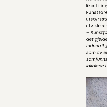
likestill
kunstfore
utstyrsst
utvikle si
– Kunstfor
det gjeld
industrib
som av en
samfunnsø
lokalene 