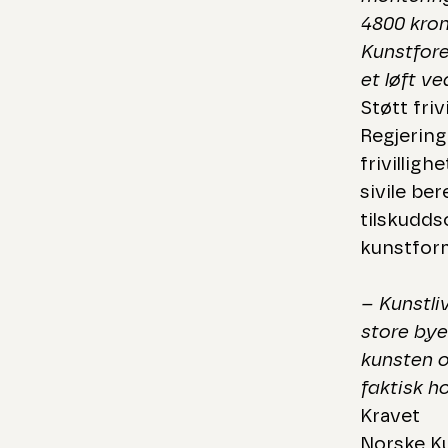
4800 krone
Kunstfore
et løft v
Støtt friv
Regjering
frivillig
sivile be
tilskuddso
kunstfor
– Kunstliv
store bye
kunsten o
faktisk h
Kravet
Norske Ku