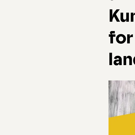
Kun
for
lan