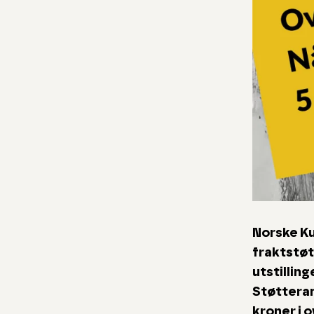
Norske Ku
fraktstøt
utstilling
Støtteram
kroner i 