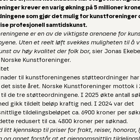
ninger krever en varig økning på 5 millioner kroner
ningene som gjør det mulig for kunstforeninger 
vise profesjonell samtidskunst.
reningene er en av de viktigste arenaene for kuns
yene. Uten et reelt løft svekkes muligheten til å v
nst av høy kvalitet der folk bor,
sier Jonas Ekebe
i Norske Kunstforeninger.
itet
knader til kunstforeningenes støtteordninger har
 det siste året. Norske Kunstforeninger mottok i
til de tre støtteordningene. I 2025 økte antall sø
ed gikk tildelt beløp kraftig ned. I 2024 var det
ittlige tildelingsbeløpet ca. 6900 kroner per søk
dette redusert til ca. 4800 kroner per søknad.
 litt kjennskap til priser for frakt, reiser, honorar, 
 og annet forstår at et gjennomsnittlig tildeling