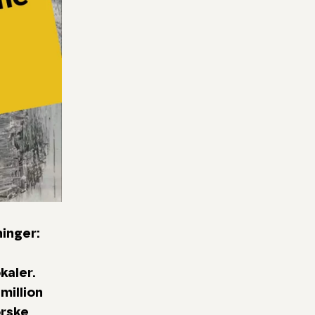
ninger:
kaler.
million
orske