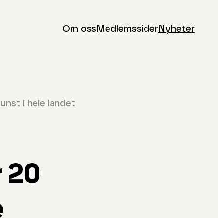
Om oss
Medlemssider
Nyheter
kunst i hele landet
r 20
e