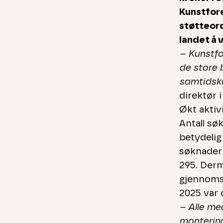
Kunstfore
støtteord
landet å 
– Kunstfo
de store b
samtidsku
direktør 
Økt aktiv
Antall sø
betydelig
søknader 
295. Derm
gjennomsn
2025 var 
– Alle med
montering