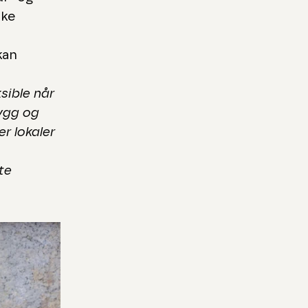
rke
kan
sible når
bygg og
r lokaler
te