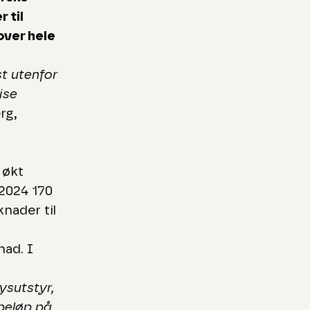
 til
over hele
t utenfor
ise
rg,
 økt
 2024 170
knader til
nad. I
lysutstyr,
sbeløp på