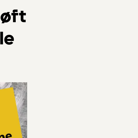
løft
le