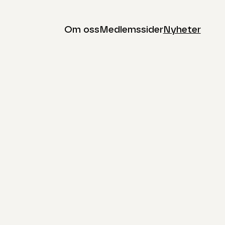
Om oss
Medlemssider
Nyheter
n