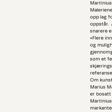
Martinius
Maleriene
opp lag f
oppstår. 
snarere 
«Flere in
og muligh
gjennomgå
som et fel
skjærings
referanse
Om kuns
Marius Ma
er bosatt
Martinius
markante 