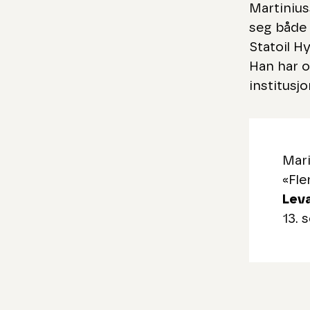
Martinius
seg både 
Statoil H
Han har o
institusj
Mar
«Fl
Lev
13. 