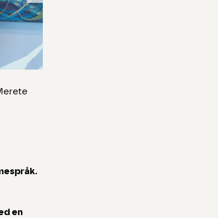
Skip to next slide page
Merete
Marius Martinussen «Flere innganger
Haseth
amespråk.
med en