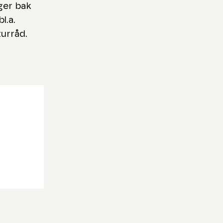
ger bak
l.a.
urråd.