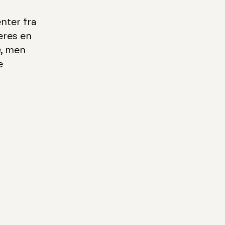
nter fra
teres en
h
, men
e