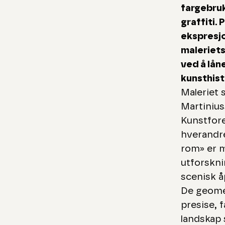
fargebruk
graffiti. 
ekspresj
maleriet
ved å lån
kunsthist
Maleriet
Martinius
Kunstfore
hverandre
rom» er m
utforskni
scenisk å
De geome
presise, 
landskap 