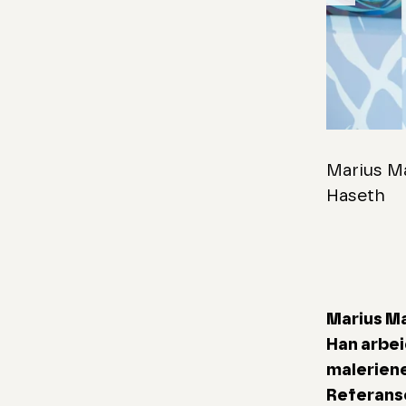
Skip to 
Marius M
Haseth
Marius Ma
Han arbei
maleriene
Referanse