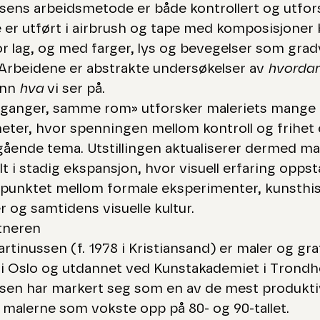
sens arbeidsmetode er både kontrollert og utfor
 er utført i airbrush og tape med komposisjoner
or lag, og med farger, lys og bevegelser som grad
Arbeidene er abstrakte undersøkelser av
hvorda
enn
hva
vi ser på.
nganger, samme rom» utforsker maleriets mange 
eter, hvor spenningen mellom kontroll og frihet 
ende tema. Utstillingen aktualiserer dermed mal
t i stadig ekspansjon, hvor visuell erfaring oppstå
punktet mellom formale eksperimenter, kunsthis
r og samtidens visuelle kultur.
tneren
rtinussen (f. 1978 i Kristiansand) er maler og gra
 i Oslo og utdannet ved Kunstakademiet i Trondh
sen har markert seg som en av de mest produkt
malerne som vokste opp på 80- og 90-tallet.