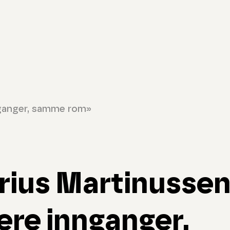
nganger, samme rom»
rius Martinusse
ere innganger,