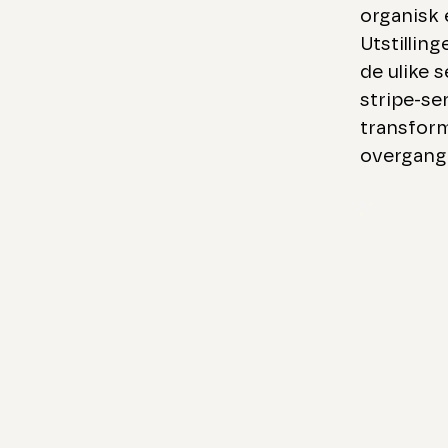
organisk 
Utstillin
de ulike 
stripe-se
transform
overgange