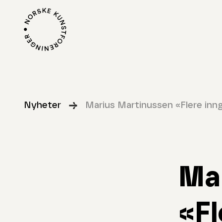
Nyheter
Marius Martinussen «Flere in
Ma
«Fl