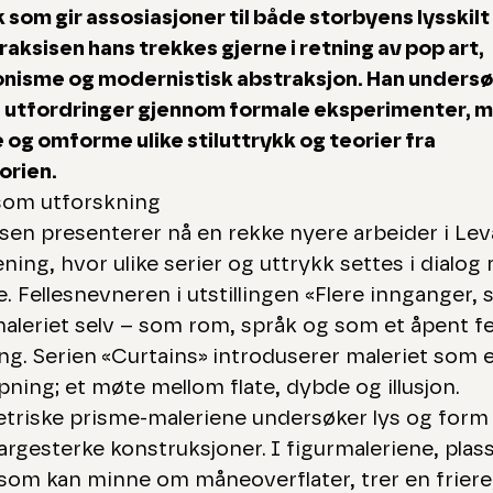
 som gir assosiasjoner til både storbyens lysskilt
Praksisen hans trekkes gjerne i retning av pop art,
onisme og modernistisk abstraksjon. Han unders
s utfordringer gjennom formale eksperimenter, 
e og omforme ulike stiluttrykk og teorier fra
orien.
 som utforskning
sen presenterer nå en rekke nyere arbeider i Le
ning, hvor ulike serier og uttrykk settes i dialog
. Fellesnevneren i utstillingen «Flere innganger
aleriet selv – som rom, språk og som et åpent fe
ng. Serien «Curtains» introduserer maleriet som 
pning; et møte mellom flate, dybde og illusjon.
triske prisme-maleriene undersøker lys og for
fargesterke konstruksjoner. I figurmaleriene, plass
som kan minne om måneoverflater, trer en friere