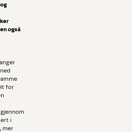
 og
øker
men også
vanger
 med
, samme
lt for
en
m gjennom
ert i
, mer