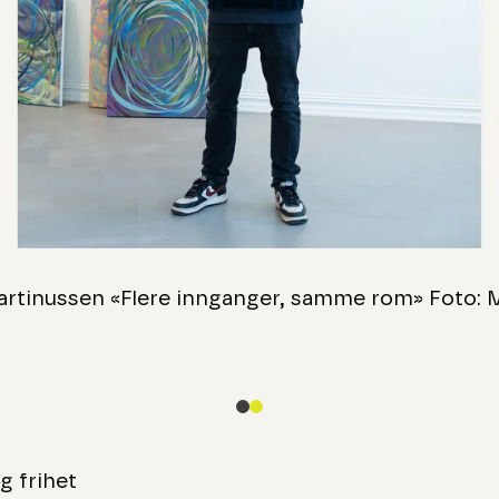
previous slide page
artinussen «Flere innganger, samme rom» Foto: 
og frihet