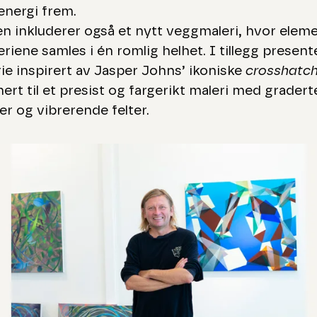
energi frem.
gen inkluderer også et nytt veggmaleri, hvor eleme
seriene samles i én romlig helhet. I tillegg presen
rie inspirert av Jasper Johns’ ikoniske
crosshatc
ert til et presist og fargerikt maleri med gradert
r og vibrerende felter.