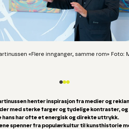
previous slide page
artinussen «Flere innganger, samme rom» Foto: 
rtinussen henter inspirasjon fra medier og rekl
der med sterke farger og tydelige kontraster, og
 hans har ofte et energisk og direkte uttrykk.
ne spenner fra populærkultur til kunsthistorie 