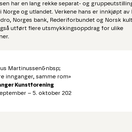
sen har en lang rekke separat- og gruppeutstillin
i Norge og utlandet. Verkene hans er innkjøpt av b
ydro, Norges bank, Rederiforbundet og Norsk kult
gså utført flere utsmykkingsoppdrag for ulike
oner.
ius Martinussen&nbsp;
ere innganger, samme rom»
anger Kunstforening
september – 5. oktober 202