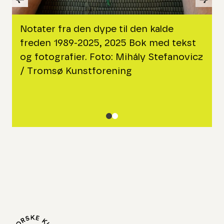
Skip to previous slide page
Skip
Notater fra den dype til den kalde
freden 1989-2025, 2025 Bok med tekst
og fotografier. Foto: Mihály Stefanovicz
/ Tromsø Kunstforening