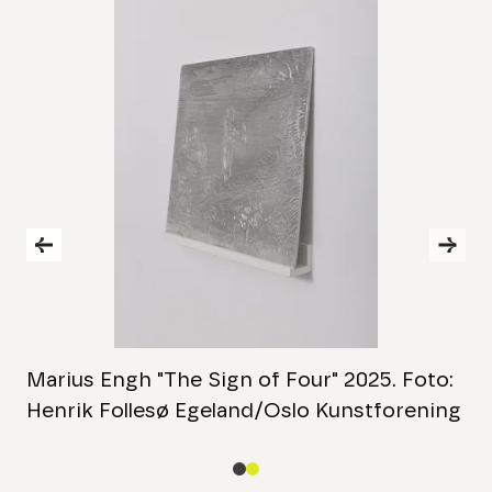
Skip to previous slide page
Skip
Marius Engh "The Sign of Four" 2025. Foto:
M
Henrik Follesø Egeland/Oslo Kunstforening
H