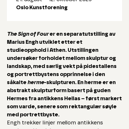
Oslo Kunstforening
The Sign of Four
er en separatutstilling av
Marius Engh utviklet etter et
studieopphold i Athen. Utstillingen
undersøker forholdet mellom skulptur og
landskap, med særlig vekt på pidestallens
og portrettbystens opprinnelse i den
såkalte
herme
-skulpturen. En herme er en
abstrakt skulpturform basert på guden
Hermes fra antikkens Hellas – først markert
som varde, senere som rektangulær søyle
med portrettbyste.
Engh trekker linjer mellom antikkens